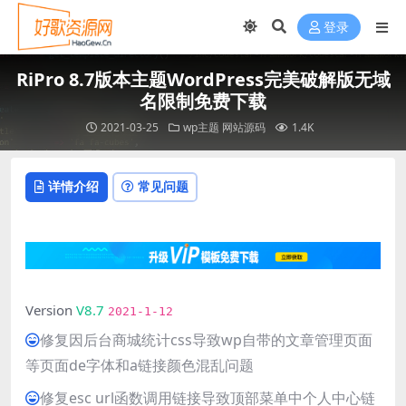
登录
RiPro 8.7版本主题WordPress完美破解版无域
名限制免费下载
2021-03-25
wp主题
网站源码
1.4K
详情介绍
常见问题
Version
V8.7
最新
2021-1-12
修复因后台商城统计css导致wp自带的文章管理页面
等页面de字体和a链接颜色混乱问题
修复esc url函数调用链接导致顶部菜单中个人中心链