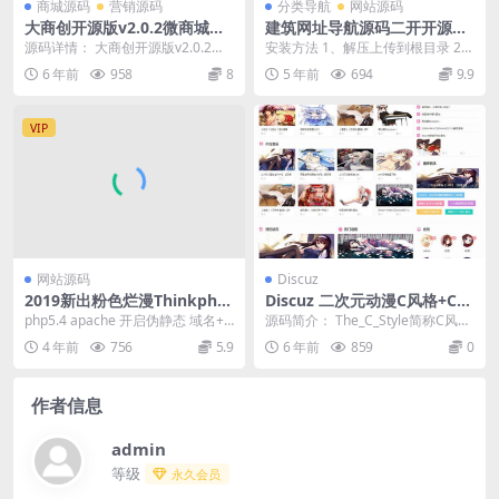
商城源码
营销源码
分类导航
网站源码
大商创开源版v2.0.2微商城微
建筑网址导航源码二开开源版
分销,企业级商城系统
没域名限制源码带8套样式商
源码详情： 大商创开源版v2.0.2商
安装方法 1、解压上传到根目录 2、
业模板PC+手机端
城源码微商城微分销 目前来说非常
运行环境IIS Apache Nginx+P...
6 年前
958
8
5 年前
694
9.9
完整功能强...
VIP
网站源码
Discuz
2019新出粉色烂漫Thinkphp
Discuz 二次元动漫C风格+C风
响应式自动采集小说站源码+
格门户版1.1
php5.4 apache 开启伪静态 域名+/i
源码简介： The_C_Style简称C风
WAP手机版
nstall 在线安装 后台分...
格，动态特性，支持宽窄屏，宽屏
4 年前
756
5.9
6 年前
859
0
最大16...
作者信息
admin
等级
永久会员