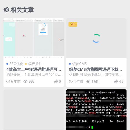
相关文章
VIP
SEO优化
模板插件
织梦CMS
4款高大上中转源码此源码可
织梦CMS仿我图网源码下载
以当404页 或者站外跳转页 有
站，仿我图网dedecms内核
源码介绍： 1.此源码可以当404页
仿我图网 源码下载站，附带测试数
利于SEO
或者站外跳转页 有利于SEO 2.当你
据（部分可用），织梦内核，带安
6 年前
992
0
4 年前
1.6K
4.9
换域...
装教程。 运行环境...