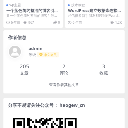
riş
wp主题
技术教程
一个蓝色简约整洁的博客引导
WordPress建立数据库连接时
单页
出错解决方法
又一个蓝色简约整洁的博客引导单
相信很多新手朋友都遇到过WordPr
页，适合博客使用，很简约整洁背
ess提示“建立数据库连接时出错”这
6 年前
967
0
6 年前
1.2K
景很不错哦，默认调用...
个错误，...
作者信息
admin
等级
永久会员
205
2
3
文章
评论
收藏
查看作者其他文章
分享不易请关注公众号： haogew_cn