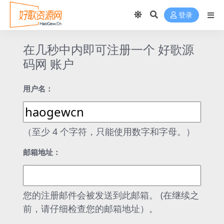
k panel
登录
k panel
k paketleri
在几秒中内即可注册一个 好歌源
码网 账户
k
k
用户名：
k
k
（至少 4 个字符，只能使用数字和字母。）
k panel
邮箱地址：
k panel
k panel
您的注册邮件会被发送到此邮箱。 (在继续之
k panel
前，请仔细检查您的邮箱地址）。
k panel