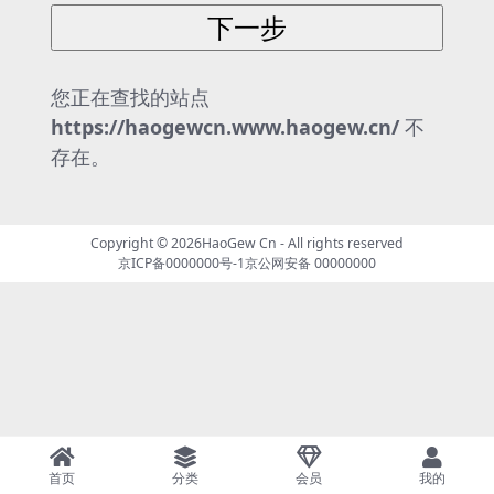
k panel
k panel
您正在查找的站点
k panel
https://haogewcn.www.haogew.cn/
不
k panel
存在。
k panel
k panel
Copyright © 2026
HaoGew Cn
- All rights reserved
京ICP备0000000号-1
京公网安备 00000000
k panel
k satın al
nk panel
k panel
nk panel
k panel
k paketleri
k panel
nk
首页
分类
会员
我的
k panel