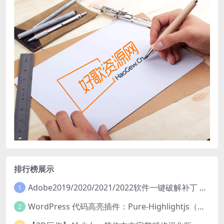
nel
nel
nel
nel
nel
nel
nel
nel
排行榜展示
nel
Adobe2019/2020/2021/2022软件一键破解补丁 Adobe GenP
1
nel
WordPress 代码高亮插件：Pure-Highlightjs（支持可视化下插入代码）
2
iş