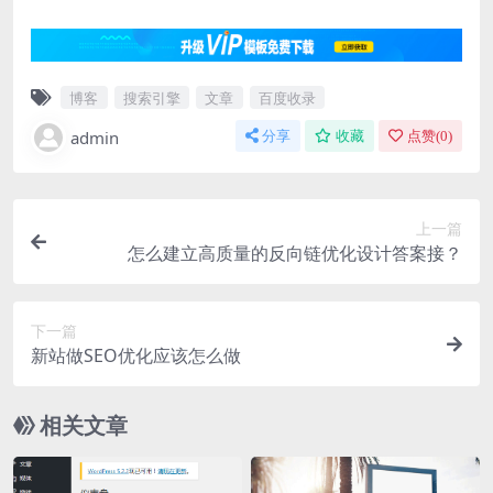
nel
nel
博客
搜索引擎
文章
百度收录
nel
admin
分享
收藏
点赞(
0
)
上一篇
nel
怎么建立高质量的反向链优化设计答案接？
nel
下一篇
新站做SEO优化应该怎么做
nel
相关文章
nel