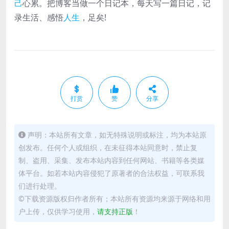
己
心累。把博客当做一个日记本，每天写一篇日记，记
nel
录生活、感悟
人生
，足矣!
nel
nel
nel
nel
打赏
赞
分享
nel
nel
声明：本站所有文章，如无特殊说明或标注，均为本站原
创发布。任何个人或组织，在未征得本站同意时，禁止复
nel
制、盗用、采集、发布本站内容到任何网站、书籍等各类媒
nel
体平台。如若本站内容侵犯了原著者的合法权益，可联系我
们进行处理。
nel
©下载资源版权归作者所有；本站所有资源均来源于网络和用
nel
户上传，仅供学习使用，
请支持正版
！
nel