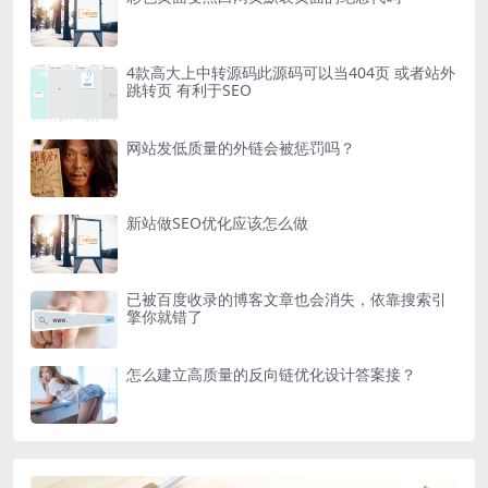
nel
优云盘下载需要登录后才能下载。
4款高大上中转源码此源码可以当404页 或者站外
nel
跳转页 有利于SEO
优云盘下载需要登录后才能下载。
nel
网站发低质量的外链会被惩罚吗？
nel
nel
新站做SEO优化应该怎么做
ın al
nel
已被百度收录的博客文章也会消失，依靠搜索引
擎你就错了
nel
ın al
怎么建立高质量的反向链优化设计答案接？
nel
nel