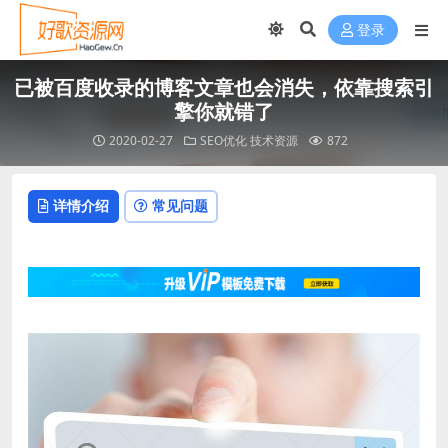
nel
登录
nel
已被百度收录的博客文章也会消失，依靠搜索引
etleri
擎你就错了
2020-02-27
SEO优化
技术资源
872
详情介绍
常见问题
nel
nel
nel
nel
nel