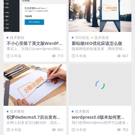
nel
nel
技术教程
SEO优化
技术资源
不小心安装了英文版WordPre
新站做SEO优化应该怎么做
nel
ss，如何切换成中文版呢？
事实上，当我们从wordpress网站
随着网络的快速发展，网络营销已
下载程序时，向导会自动切换让我
经渐渐的进入传统企业当中，越来
6 年前
719
6 年前
847
们选择安装语...
越多的企业都在做网站...
nel
nel
技术教程
技术教程
nel
织梦dedecms5.7后台发布文
wordpress5.0版本如何更换
章后再点击修改后页面空白解
编辑器
在网上好多是没法解决的，现在为
我们使用wordpress程序可以建各
决方法
大家分享以下修改是针对dedecms
类型网站，为了网站安全，wordpr
6 年前
840
6 年前
792
在后台添加文...
ess...