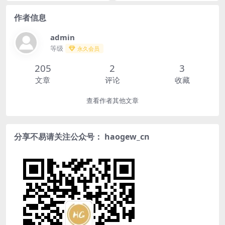
作者信息
nk
admin
等级
永久会员
ın al
205
2
3
文章
评论
收藏
nel
nel
查看作者其他文章
nel
分享不易请关注公众号： haogew_cn
nel
nel
nel
nel
nel