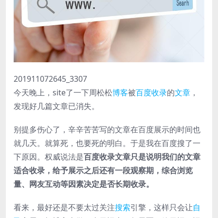
nel
nel
nel
nel
201911072645_3307
nel
今天晚上，site了一下周松松
博客
被
百度
收录
的
文章
，
nel
发现好几篇文章已消失。
nel
别提多伤心了，辛辛苦苦写的文章在百度展示的时间也
ın al
就几天。就算死，也要死的明白。于是我在百度搜了一
下原因。权威说法是
百度收录文章只是说明我们的文章
nel
适合收录，给予展示之后还有一段观察期，综合浏览
nel
量、网友互动等因素决定是否长期收录。
nel
看来，最好还是不要太过关注
搜索
引擎，这样只会让
自
nel